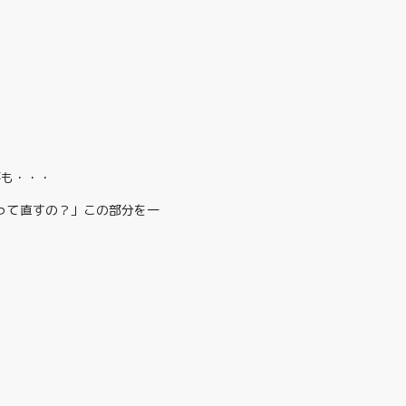
事も・・・
って直すの？」この部分を一